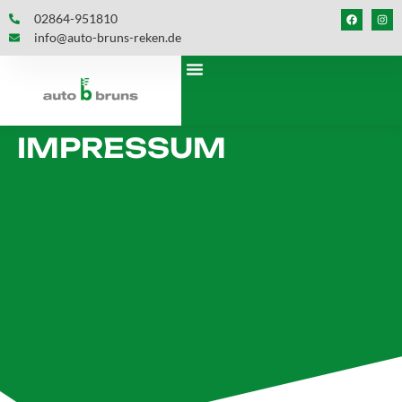
02864-951810
info@auto-bruns-reken.de
IMPRESSUM