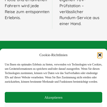
Fahrern wird jede
Prüfstation –
Reise zum entspannten
verlässlicher
Erlebnis.
Rundum-Service aus
einer Hand.
Cookie-Richtlinien
Velener Str. 10 48734 Reken
02864-951810
Um Ihnen ein optimales Erlebnis zu bieten, verwenden wir Technologien wie Cookies,
info@auto-bruns-reken.de
um Geräteinformationen zu speichern und/oder darauf zuzugreifen. Wenn Sie diesen
Technologien zustimmen, können wir Daten wie das Surfverhalten oder eindeutige
360-Tour
IDs auf dieser Website verarbeiten. Wenn Sie Ihre Zustimmung nicht erteilen oder
zurückziehen, können bestimmte Merkmale und Funktionen beeinträchtigt werden.
Impressum
Datenschutz
Cookie Richtlinie
Akzeptieren
Nützliches: